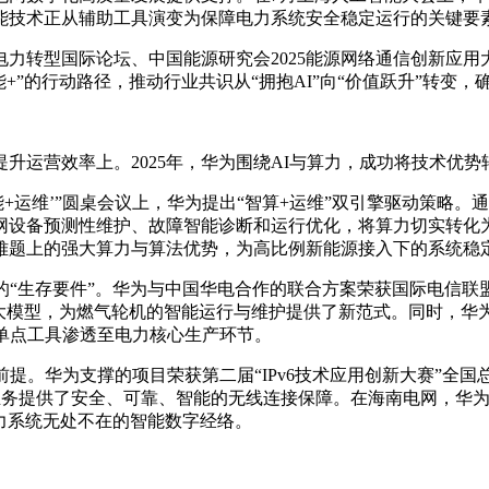
能技术正从辅助工具演变为保障电力系统安全稳定运行的关键要
电力转型国际论坛、中国能源研究会2025能源网络通信创新应用
+”的行动路径，推动行业共识从“拥抱AI”向“价值跃升”转变
升运营效率上。2025年，华为围绕AI与算力，成功将技术优
智能+运维’”圆桌会议上，华为提出“智算+运维”双引擎驱动策
网设备预测性维护、故障智能诊断和运行优化，将算力切实转化为
难题上的强大算力与算法优势，为高比例新能源接入下的系统稳
的“生存要件”。华为与中国华电合作的联合方案荣获国际电信联盟AI
大模型，为燃气轮机的智能运行与维护提供了新范式。同时，华
单点工具渗透至电力核心生产环节。
的前提。华为支撑的项目荣获第二届“IPv6技术应用创新大赛”全
业务提供了安全、可靠、智能的无线连接保障。在海南电网，华为部署
电力系统无处不在的智能数字经络。