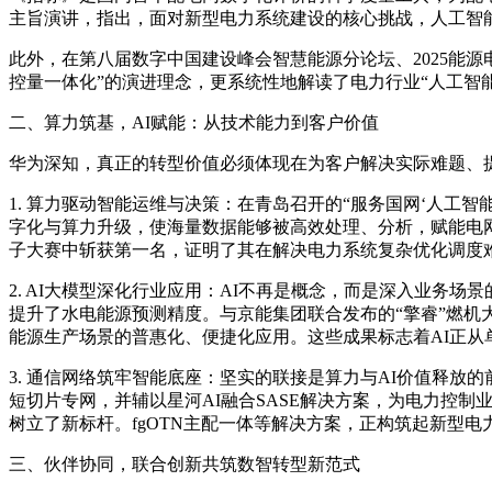
主旨演讲，指出，面对新型电力系统建设的核心挑战，人工智
此外，在第八届数字中国建设峰会智慧能源分论坛、2025能源
控量一体化”的演进理念，更系统性地解读了电力行业“人工智能
二、算力筑基，AI赋能：从技术能力到客户价值
华为深知，真正的转型价值必须体现在为客户解决实际难题、提
1. 算力驱动智能运维与决策：在青岛召开的“服务国网‘人工
字化与算力升级，使海量数据能够被高效处理、分析，赋能电
子大赛中斩获第一名，证明了其在解决电力系统复杂优化调度
2. AI大模型深化行业应用：AI不再是概念，而是深入业务场景
提升了水电能源预测精度。与京能集团联合发布的“擎睿”燃机
能源生产场景的普惠化、便捷化应用。这些成果标志着AI正从
3. 通信网络筑牢智能底座：坚实的联接是算力与AI价值释放
短切片专网，并辅以星河AI融合SASE解决方案，为电力控制
树立了新标杆。fgOTN主配一体等解决方案，正构筑起新型
三、伙伴协同，联合创新共筑数智转型新范式