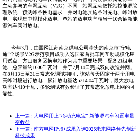
主动参与的车网互动（V2G）不同，站网互动依托站控能源管
理系统，预测峰谷换电需求，并对电池实施谷时充电、峰时放
电，实现集中规模化放电。单站的放电功率相当于10余辆新能
源汽车同时放电。
今年3月，由国网江苏南京供电公司牵头的南京市“宁电
通”全场景V2G示范项目成功入选国家首批车网互动规模化应
用试点。方山服务区换电站作为其中重要场景，配备21组电
池，总容量约1600千瓦时，并于7月14日完成双向改造并网。
在8月13日至31日常态化调试期间，该站每天固定于两个用电
高峰时段进行放电，累计放电量达5214.04千瓦时，最大放电
功率达410千瓦，多轮测试有效验证了其常态化放电上网的可
靠性。
上一篇
: 大电网用上“移动充电宝” 新能源汽车闲置电量
变收益
下一篇
: 南方电网IPv6+成果入选2025未来网络领先创新
科技成果