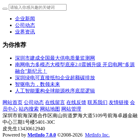
企业新闻
公司动态
业界资讯
为你推荐
深圳市建成全国最大供电质量监测网
南网电力多模态大模型底座2.0震撼升级 开启电网“多源
融合”新纪元！
深圳绿电可直接抵扣企业超额碳排放
智驱电力，数领未来
人工智能重构全球能源秩序底层逻辑
网站首页
公司动态
在线留言
在线反馈
联系我们
友情链接
会
员中心
站内搜索
网站地图
网站管理
深圳市前海深港合作区南山街道梦海大道5109号前海卓越金融
中心三期1号楼5401-30C
皮先生13430612940
Powered by
MetInfo 7.0.0
©2008-2026
MetInfo Inc.